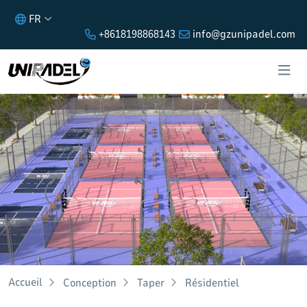
FR
+8618198868143
info@gzunipadel.com
Conception
Accueil
Conception
Taper
Résidentiel
Vous avez besoin d'une solution personnalisée pour votre