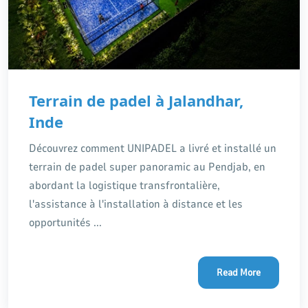
Terrain de padel à Jalandhar,
Inde
Découvrez comment UNIPADEL a livré et installé un
terrain de padel super panoramic au Pendjab, en
abordant la logistique transfrontalière,
l'assistance à l'installation à distance et les
opportunités ...
Read More