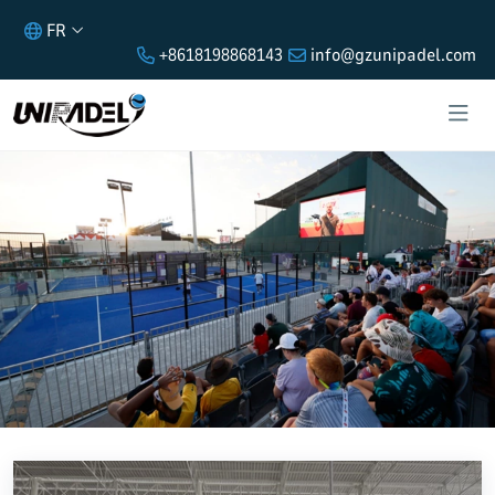
FR
+8618198868143
info@gzunipadel.com
Projets
Découvrez les derniers projets d'UNIPADEL – la fourniture