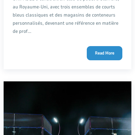
au Royaume-Uni, avec trois ensembles de courts
bleus classiques et des magasins de conteneurs
personnalisés, devenant une référence en matière
de prof...
Read More