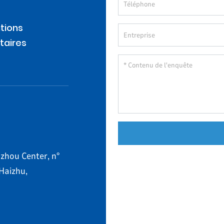
tions
taires
zhou Center, n°
 Haizhu,