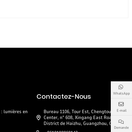
WhatsApp
Contactez-Nous
E-mail
: lumières en
Bureau 1106, Tour Est, Chengtou Pazhou
Center, n° 608, Xingang East Road,
District de Haizhu, Guangzhou, Chine
Demande