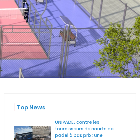
Top News
UNIPADEL contre les
fournisseurs de courts de
padel à bas prix : une