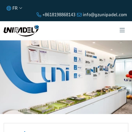
FR
+8618198868143
info@gzunipadel.com
PARTNER