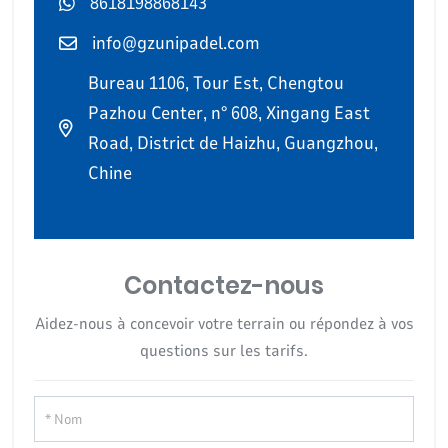
8618198868143
info@gzunipadel.com
Bureau 1106, Tour Est, Chengtou
Pazhou Center, n° 608, Xingang East
Road, District de Haizhu, Guangzhou,
Chine
Contactez-nous
Aidez-nous à concevoir votre terrain ou répondez à vos
questions sur les tarifs.