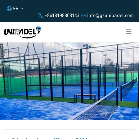
FR
+8618198868143
info@gzunipadel.com
CHOIX DES VILLES CÔTIÈRES :
TERRAIN DE PADEL CLASSIQUE