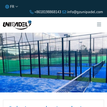
FR
+8618198868143
info@gzunipadel.com
QU'EST-CE QU'UN TERRAIN DE
PADEL? QUELS SONT SES TYPES?