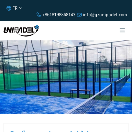
FR
+8618198868143
info@gzunipadel.com
DE L’ESSOR DU PADEL À LA
POPULARITÉ MONDIALE