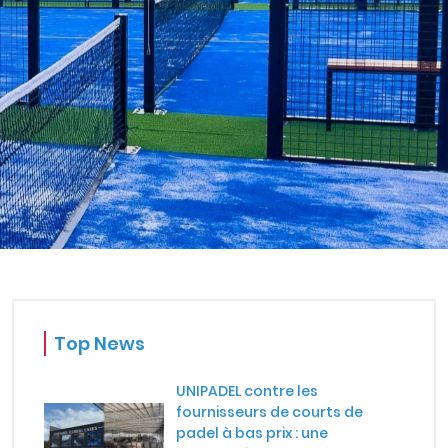
 À 3 ANS POUR ATTEINDRE
Top News
UNIPADEL contre les
fournisseurs de courts de
padel à bas prix : une