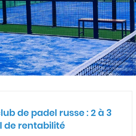
 CLUB DE PADEL RUSSE : 2
ub de padel russe : 2 à 3
l de rentabilité