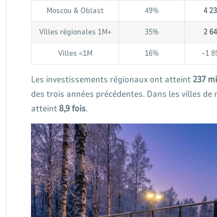
Moscou & Oblast
49%
4 23
Villes régionales 1M+
35%
2 64
Villes <1M
16%
~1 8
Les investissements régionaux ont atteint
237 mi
des trois années précédentes. Dans les villes de 
atteint
8,9 fois
.