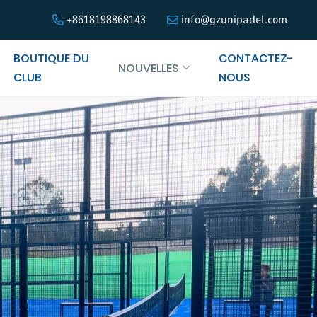
+8618198868143
info@gzunipadel.com
BOUTIQUE DU
CONTACTEZ-
NOUVELLES
CLUB
NOUS