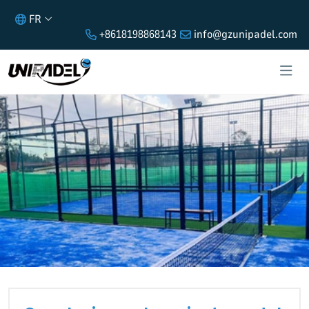
FR
+8618198868143
info@gzunipadel.com
CONSTRUIRE UN TERRAIN DE PADEL :
CHOISIR LE BON PARTENAIRE