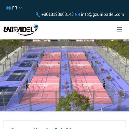
FR
+8618198868143
info@gzunipadel.com
GARANTIE DE 8 À 10 ANS