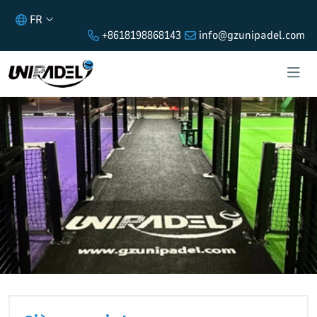
FR
+8618198868143
info@gzunipadel.com
SIÈGE SOCIAL