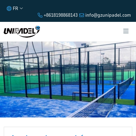
FR
+8618198868143
info@gzunipadel.com
ANALYSE DU MARCHÉ
D'ACQUISITION DE GAZON DE PADEL