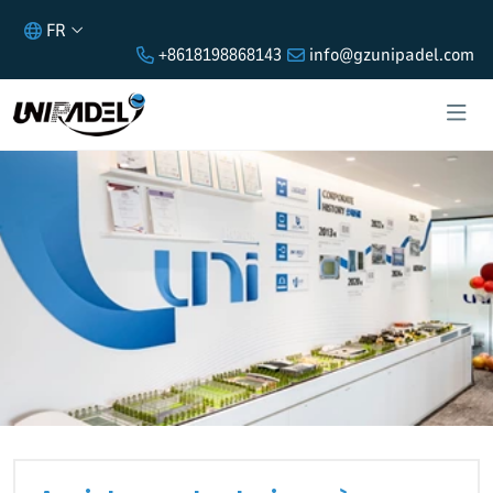
FR
+8618198868143
info@gzunipadel.com
ASSISTANCE TECHNIQUE À
DISTANCE