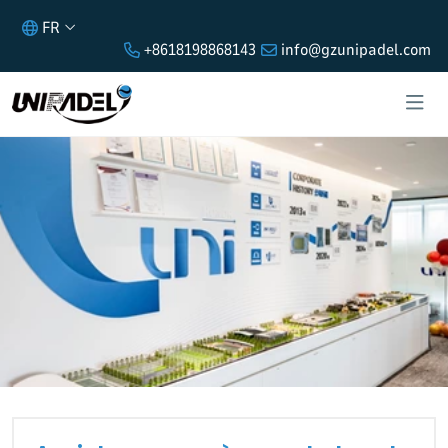
FR
+8618198868143
info@gzunipadel.com
ASSISTANCE APRÈS-VENTE LOCALE