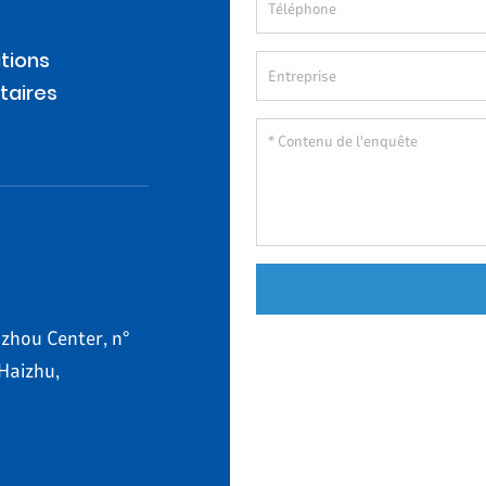
tions
taires
zhou Center, n°
 Haizhu,