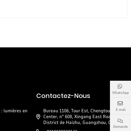
WhatsApp
Contactez-Nous
E-mail
: lumières en
Bureau 1106, Tour Est, Chengtou Pazhou
Center, n° 608, Xingang East Road,
District de Haizhu, Guangzhou, Chine
Demande